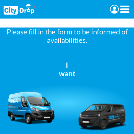
Retour à l'accueil de City-Drop
Connex
Please fill in the form to be informed of
availabilities.
I
want