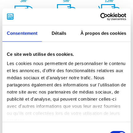
3m³
5m³
12m³
17m³
20m³
20m³ tailgate
Consentement
Détails
À propos des cookies
Flexible dates
PERSONAL INFORMATION
Ce site web utilise des cookies.
First name
Les cookies nous permettent de personnaliser le contenu
et les annonces, d'offrir des fonctionnalités relatives aux
médias sociaux et d'analyser notre trafic. Nous
Name
partageons également des informations sur l'utilisation de
notre site avec nos partenaires de médias sociaux, de
publicité et d'analyse, qui peuvent combiner celles-ci
Email
avec d'autres informations que vous leur avez fournies
ou qu'ils ont collectées lors de votre utilisation de leurs
services.
Sélection
Phone number