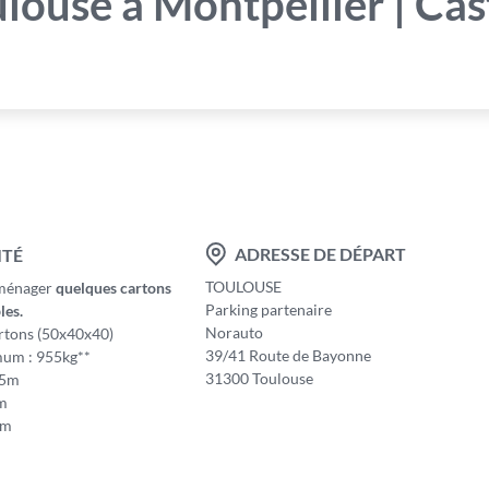
ulouse à Montpellier | Ca
ADRESSE DE DÉPART
ITÉ
TOULOUSE
éménager
quelques cartons
Parking partenaire
les.
Norauto
rtons (50x40x40)
39/41 Route de Bayonne
um : 955kg**
31300 Toulouse
45m
5m
0m