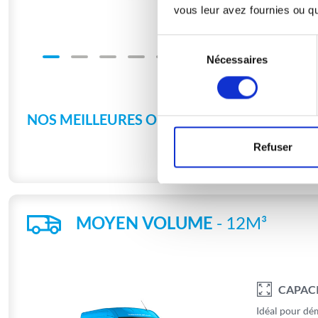
Largeur: 1,4
vous leur avez fournies ou qu'
Hauteur: 1,4
Sélection
Nécessaires
du
consentement
NOS MEILLEURES OFFRES
Refuser
MOYEN VOLUME
- 12M³
CAPAC
Idéal pour d