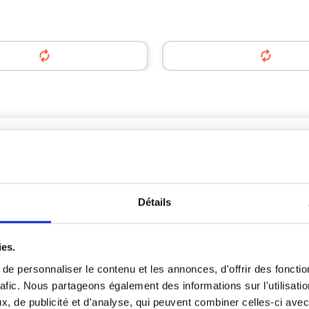
Détails
ADRESSE DE DÉPART
ITÉ
TOULOUSE
éménager
un studio ou un
ies.
Parking partenaire
ment.
e personnaliser le contenu et les annonces, d'offrir des fonctio
Norauto
rtons (50x40x40)
39/41 Route de Bayonne
um : 1000kg**
rafic. Nous partageons également des informations sur l'utilisati
31300 Toulouse
20m
, de publicité et d'analyse, qui peuvent combiner celles-ci avec