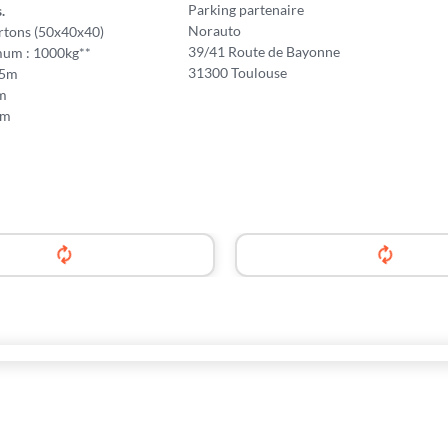
Parking partenaire
.
Norauto
rtons (50x40x40)
39/41 Route de Bayonne
um : 1000kg**
31300 Toulouse
75m
5m
5m