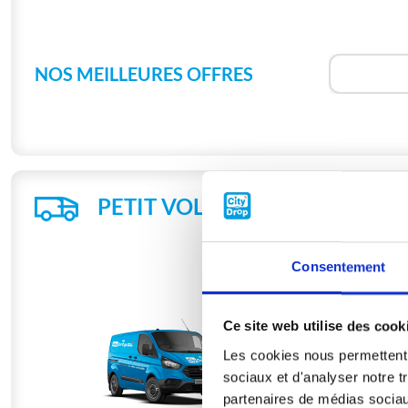
NOS MEILLEURES OFFRES
PETIT VOLUME
- 5M³
Consentement
CAPAC
Idéal pour d
Ce site web utilise des cook
petit apparte
Les cookies nous permettent d
Environ 40 ca
Charge maxim
sociaux et d'analyser notre t
Longueur: 2,
partenaires de médias sociaux