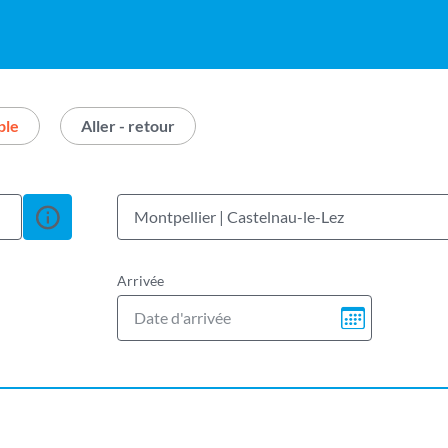
ple
Aller - retour
u parking City-Drop pour cette ville
Afficher
Montpellier | Castelnau-le-Lez
Arrivée