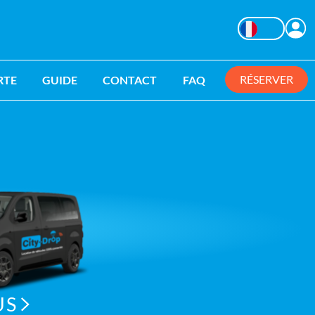
C
Changer la langu
RÉSERVER
RTE
GUIDE
CONTACT
FAQ
US