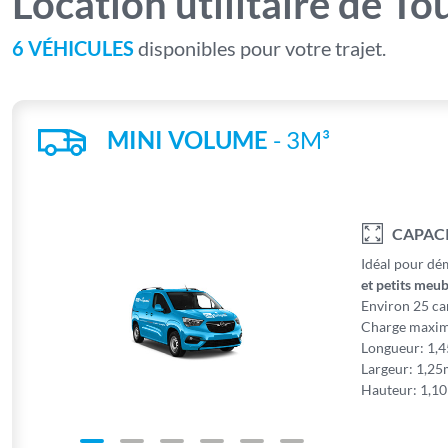
Location utilitaire de To
6 VÉHICULES
disponibles pour votre trajet.
MINI VOLUME
- 3M³
CAPAC
Idéal pour d
et petits meub
Environ 25 ca
Charge maxim
Longueur: 1,
Largeur: 1,2
Hauteur: 1,1