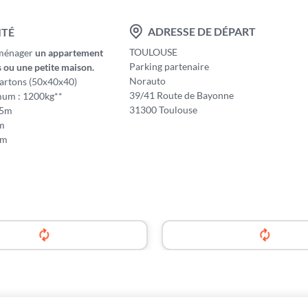
ADRESSE DE DÉPART
ITÉ
TOULOUSE
éménager
un appartement
Parking partenaire
s ou une petite maison.
Norauto
artons (50x40x40)
39/41 Route de Bayonne
um : 1200kg**
31300 Toulouse
75m
0m
5m