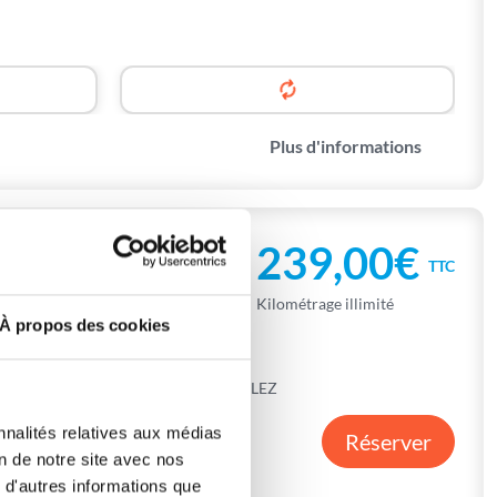
Plus d'informations
239,00€
TTC
Kilométrage illimité
À propos des cookies
ADRESSE D'ARRIVÉE
MONTPELLIER | CASTELNAU-LE-LEZ
Parking partenaire
nnalités relatives aux médias
Atout Box
Réserver
79 avenue Clément Ader
on de notre site avec nos
34170 Castelnau-le-Lez
 d'autres informations que