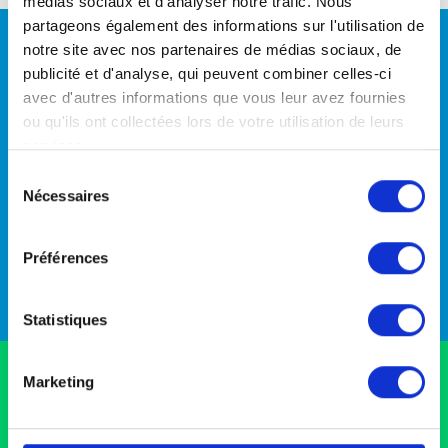
médias sociaux et d'analyser notre trafic. Nous
partageons également des informations sur l'utilisation de
notre site avec nos partenaires de médias sociaux, de
CALCULATEUR VOLUMÉTRIQUE
publicité et d'analyse, qui peuvent combiner celles-ci
Vous ne savez pas de quel volume vous avez besoin ?
avec d'autres informations que vous leur avez fournies
Utilisez notre calculateur de volume.
ou qu'ils ont collectées lors de votre utilisation de leurs
services.
Calculer votre volume
Sélection
Nécessaires
du
consentement
Préférences
Statistiques
Marketing
CRÉER UNE ALERTE !
Pas de disponibilité sur mon trajet,