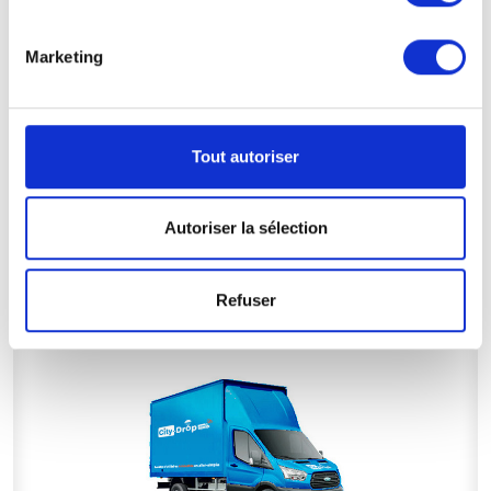
NOS MEILLEURES OFFRES
Marketing
Tout autoriser
Plus d'informations
Autoriser la sélection
TRÈS GRAND VOLUME
- 20M³
Refuser
INDISPONIBLE