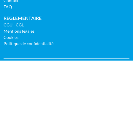
Contact
FAQ
RÉGLEMENTAIRE
CGU - CGL
Mentions légales
Cookies
Politique de confidentialité
TOP UTILITAIRE ALLER SIMPLE EN FRANCE
Paris | Centre - Bordeaux | Merignac
Paris | Centre - Lyon | St-Priest
Paris | Centre - Toulouse
Paris | La Défense - Toulouse
Paris | La Défense - Lyon | St-Priest
Paris | Aulnay - Bordeaux | Merignac
Bordeaux | Merignac - Toulouse