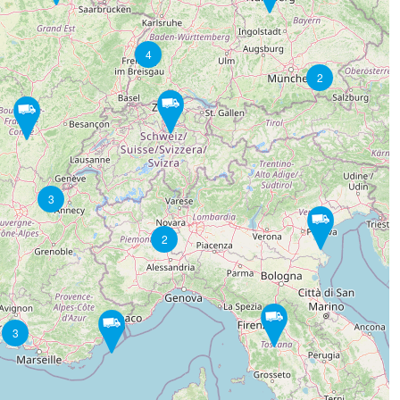
4
2
3
2
3